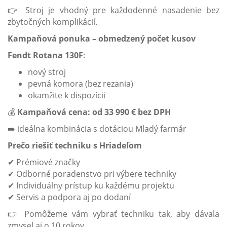
👉 Stroj je vhodný pre každodenné nasadenie bez
zbytočných komplikácií.
Kampaňová ponuka – obmedzený počet kusov
Fendt Rotana 130F
:
nový stroj
pevná komora (bez rezania)
okamžite k dispozícii
💰
Kampaňová cena: od 33 990 € bez DPH
➡️ ideálna kombinácia s dotáciou Mladý farmár
Prečo riešiť techniku s Hriadeľom
✔ Prémiové značky
✔ Odborné poradenstvo pri výbere techniky
✔ Individuálny prístup ku každému projektu
✔ Servis a podpora aj po dodaní
👉 Pomôžeme vám vybrať techniku tak, aby dávala
zmysel aj o 10 rokov.