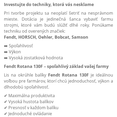
Investujte do techniky, ktorá vás nesklame
Pri tvorbe projektu sa neoplatí šetriť na nesprávnom
mieste. Dotácia je jedinečná šanca vybaviť farmu
strojmi, ktoré vám budú slúžiť dlhé roky. Ponúkame
techniku od overených značiek:
Fendt, HORSCH, Oehler, Bobcat, Samson
➡️ Spoľahlivosť
➡️ Výkon
➡️ Vysoká zostatková hodnota
Fendt Rotana 130F – spoľahlivý základ vašej farmy
Lis na okrúhle balíky
Fendt Rotana 130F
je ideálnou
voľbou pre farmárov, ktorí chcú jednoduchosť, výkon a
dlhodobú spoľahlivosť.
✔ Maximálna produktivita
✔ Vysoká hustota balíkov
✔ Presnosť v každom balíku
✔ Jednoduché ovládanie