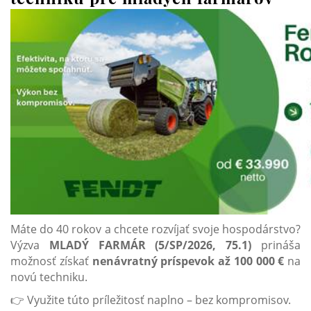
Máte do 40 rokov a chcete rozvíjať svoje hospodárstvo?
Výzva
MLADÝ FARMÁR (5/SP/2026, 75.1)
prináša
možnosť získať
nenávratný príspevok až 100 000 €
na
novú techniku.
👉 Využite túto príležitosť naplno – bez kompromisov.