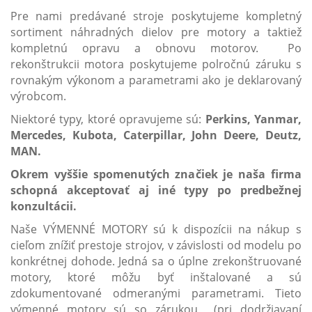
Pre nami predávané stroje poskytujeme kompletný
sortiment náhradných dielov pre motory a taktiež
kompletnú opravu a obnovu motorov. Po
rekonštrukcii motora poskytujeme polročnú záruku s
rovnakým výkonom a parametrami ako je deklarovaný
výrobcom.
Niektoré typy, ktoré opravujeme sú:
Perkins, Yanmar,
Mercedes, Kubota, Caterpillar, John Deere, Deutz,
MAN.
Okrem vyššie spomenutých značiek je naša firma
schopná akceptovať aj iné typy po predbežnej
konzultácii.
Naše VÝMENNÉ MOTORY sú k dispozícii na nákup s
cieľom znížiť prestoje strojov, v závislosti od modelu po
konkrétnej dohode. Jedná sa o úplne zrekonštruované
motory, ktoré môžu byť inštalované a sú
zdokumentované odmeranými parametrami. Tieto
výmenné motory sú so zárukou (pri dodržiavaní