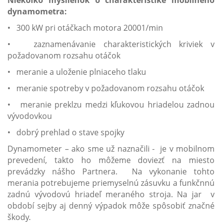
Niekoľko myšlienok o charakteristike mobilného
dynamometra:
• 300 kW pri otáčkach motora 20001/min
• zaznamenávanie charakteristických kriviek v
požadovanom rozsahu otáčok
• meranie a uloženie plniaceho tlaku
• meranie spotreby v požadovanom rozsahu otáčok
• meranie preklzu medzi kľukovou hriadelou zadnou
vývodovkou
• dobrý prehlad o stave spojky
Dynamometer – ako sme už naznačili - je v mobilnom
prevedení, takto ho môžeme doviezť na miesto
prevádzky nášho Partnera. Na vykonanie tohto
merania potrebujeme priemyselnú zásuvku a funkčnnú
zadnú vývodovú hriadeľ meraného stroja. Na jar v
období sejby aj denný výpadok môže spôsobiť značné
škody.