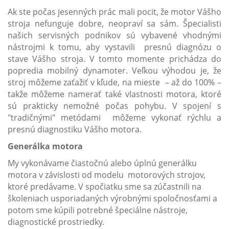
Ak ste počas jesenných prác mali pocit, že motor Vášho
stroja nefunguje dobre, neopraví sa sám. Špecialisti
našich servisných podnikov sú vybavené vhodnými
nástrojmi k tomu, aby vystavili presnú diagnózu o
stave Vášho stroja. V tomto momente prichádza do
popredia mobilný dynamoter. Veľkou výhodou je, že
stroj môžeme zaťažiť v kľude, na mieste – až do 100% –
takže môžeme namerať také vlastnosti motora, ktoré
sú prakticky nemožné počas pohybu. V spojení s
"tradičnými" metódami môžeme vykonať rýchlu a
presnú diagnostiku Vášho motora.
Generálka motora
My vykonávame čiastočnú alebo úplnú generálku
motora v závislosti od modelu motorových strojov,
ktoré predávame. V spočiatku sme sa zúčastnili na
školeniach usporiadaných výrobnými spoločnosťami a
potom sme kúpili potrebné špeciálne nástroje,
diagnostické prostriedky.