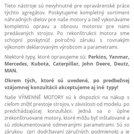
Tieto nástroje sú nevyhnutné pre opravárenské práce
týchto agregátov. Poskytujeme kompletný sortiment
náhradných dielov pre naše motory a tiež vykonávame
kompletnú opravu a obnovu motorov pre nami
predávaných strojov. Po rekonštrukcii motora sme
schopní poskytnúť polročnú záruku s rovnakým
výkonom deklarovaným výrobcom a parametrami.
Niektoré typy, ktoré opravujeme sú:
Perkins, Yanmar,
Mercedes, Kubota, Caterpillar, John Deere, Deutz,
MAN.
Okrem tých, ktoré sú uvedené, po predbežnej
vzájomnej konzultácii akceptujeme aj iné typy!
Naše VÝMENNÉ MOTORY sú k dispozícii na nákup s
cieľom znížiť prestoje strojov, v závislosti od modelu po
predchádzajúcej konzultácii. Jedná sa o úplne
zrekonštruované motory, ktoré môžu byť inštalované a
sú zdokumentované odmeranými parametrami. Sú so
zárukou (pri dodržiavaní záručných podmienok) a je