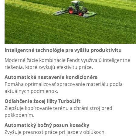
Inteligentné technológie pre vyššiu produktivitu
Moderné žacie kombinácie Fendt využívajú inteligentné
riešenia, ktoré zvyšujú efektivitu práce.
Automatické nastavenie kondicionéra
Pomáha optimalizovať spracovanie materiálu podľa
aktuálnych podmienok.
Odľahčenie žacej lišty TurboLift
Zlepšuje kopírovanie terénu a chráni stroj pred
poškodením.
Automatický bočný posun kosačky
Zvyšuje presnosť práce pri jazde v oblúkoch.