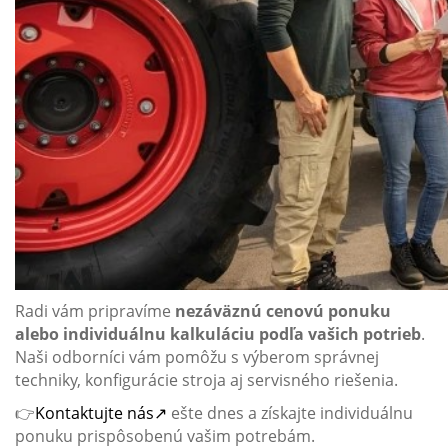
Radi vám pripravíme
nezáväznú cenovú ponuku
alebo individuálnu kalkuláciu podľa vašich potrieb
.
Naši odborníci vám pomôžu s výberom správnej
techniky, konfigurácie stroja aj servisného riešenia.
👉
Kontaktujte nás↗
ešte dnes a získajte individuálnu
ponuku prispôsobenú vašim potrebám.