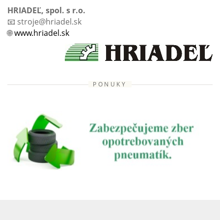
HRIADEĽ, spol. s r.o.
📧 stroje@hriadel.sk
🌐
www.hriadel.sk
PONUKY