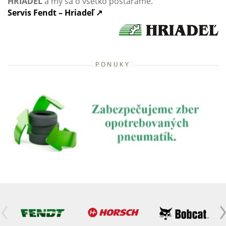
HRIADEĽ
a my sa o všetko postaráme.
Servis Fendt – Hriadeľ ↗
PONUKY