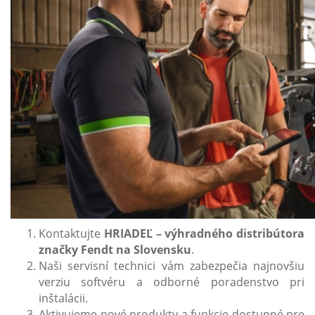
Kontaktujte
HRIADEĽ – výhradného distribútora
značky Fendt na Slovensku
.
Naši servisní technici vám zabezpečia najnovšiu
verziu softvéru a odborné poradenstvo pri
inštalácii.
Aktivujeme nové produkty a funkcie dostupné pre