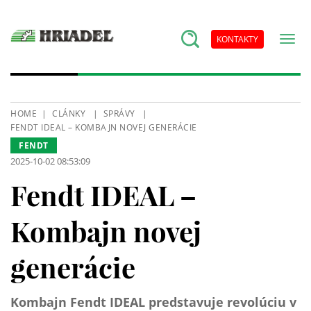
KONTAKTY
HOME
CLÁNKY
SPRÁVY
FENDT IDEAL – KOMBAJN NOVEJ GENERÁCIE
FENDT
2025-10-02 08:53:09
Fendt IDEAL –
Kombajn novej
generácie
Kombajn Fendt IDEAL predstavuje revolúciu v