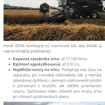
Fendt IDEAL kombajny sú navrhnuté tak, aby zvládli aj
najnáročnejšie podmienky:
Kapacita zásobníka zrna
: až 17 100 litrov
Rýchlosť vyprázdňovania
: až 210 l./s.
Najdlhšie rotory na trhu:
Poskytuje viac času na
separáciu pri rovnakej odstredivej sile a menšej
obvodovej rýchlosti s jemným ošetrovaním plodín
v porovnaní s kratším, ale väčším priemerom
rotoru. Zachováva nízku citlivosť pre stratu zrna
pri rôznych podmienkach zberu.