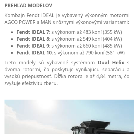
PREHĽAD MODELOV
Kombajn Fendt IDEAL je vybavený výkonným motormi
AGCO POWER a MAN s rôznymi výkonovými variantami:
Fendt IDEAL 7
: s výkonom až 483 koní (355 kW)
Fendt IDEAL 8
: s výkonom až 549 koní (404 kW)
Fendt IDEAL 9
: s výkonom až 660 koní (485 kW)
Fendt IDEAL 10
: s výkonom až 790 koní (581 kW)
Tieto modely sú vybavené systémom
Dual Helix
s
dvoma rotormi, čo poskytuje vynikajúcu separáciu a
vysokú priepustnosť. Dĺžka rotora je až 4,84 metra, čo
zvyšuje efektivitu zberu.