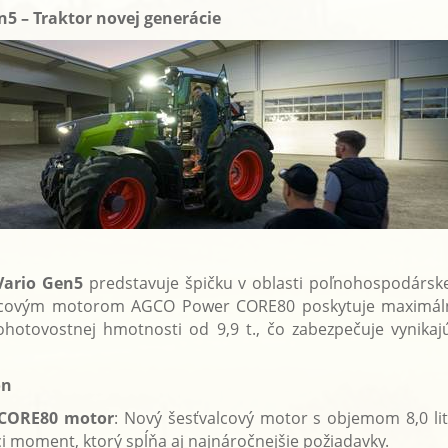
n5 – Traktor novej generácie
Vario Gen5
predstavuje špičku v oblasti poľnohospodárske
valcovým motorom AGCO Power CORE80 poskytuje maximál
 pohotovostnej hmotnosti od 9,9 t., čo zabezpečuje vynika
on
CORE80 motor
: Nový šesťvalcový motor s objemom 8,0 lit
ci moment, ktorý spĺňa aj najnáročnejšie požiadavky.