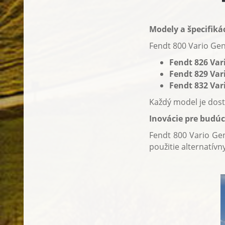
Modely a špecifiká
Fendt 800 Vario Gen
Fendt 826 Var
Fendt 829 Var
Fendt 832 Var
Každý model je dost
Inovácie pre budú
Fendt 800 Vario Ge
použitie alternatívn