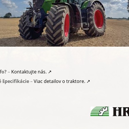
fo?
–
Kontaktujte nás. ↗
é špecifikácie
–
Viac detailov o traktore. ↗