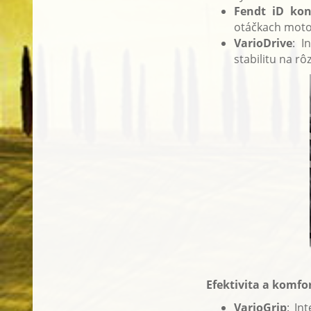
Fendt iD kon
otáčkach motor
VarioDrive
: I
stabilitu na r
Efektivita a komfo
VarioGrip
: In