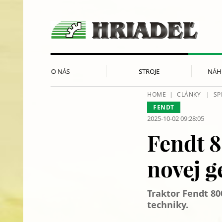
O NÁS
STROJE
NÁH
HOME
CLÁNKY
SP
FENDT
2025-10-02 09:28:05
Fendt 8
novej g
Traktor Fendt 80
techniky.