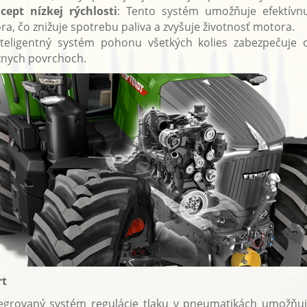
cept nízkej rýchlosti
: Tento systém umožňuje efektívnu
a, čo znižuje spotrebu paliva a zvyšuje životnosť motora.
nteligentný systém pohonu všetkých kolies zabezpečuje 
ôznych povrchoch.
rt
tegrovaný systém regulácie tlaku v pneumatikách umožňuje