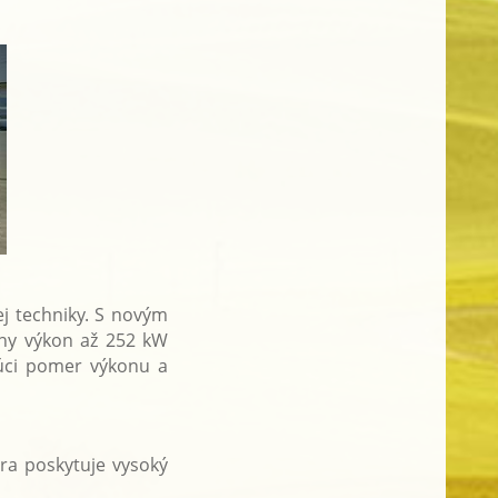
j techniky. S novým
ny výkon až 252 kW
júci pomer výkonu a
ra poskytuje vysoký