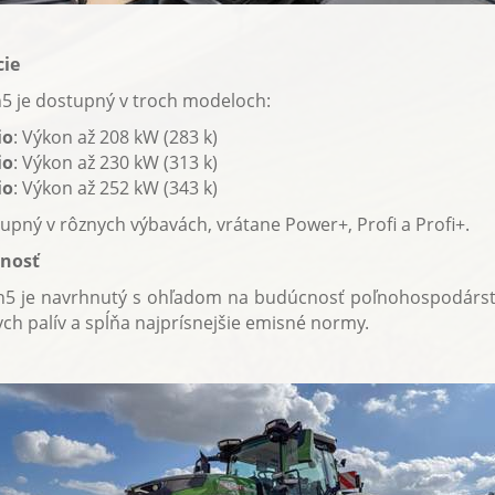
cie
5 je dostupný v troch modeloch:
io
: Výkon až 208 kW (283 k)
io
: Výkon až 230 kW (313 k)
io
: Výkon až 252 kW (343 k)
upný v rôznych výbavách, vrátane Power+, Profi a Profi+.
cnosť
n5 je navrhnutý s ohľadom na budúcnosť poľnohospodárstv
ych palív a spĺňa najprísnejšie emisné normy.