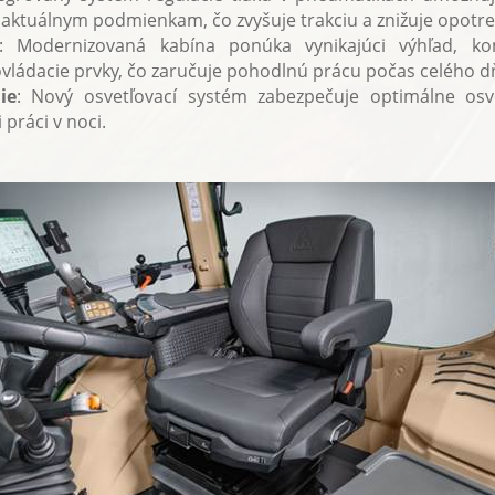
aktuálnym podmienkam, čo zvyšuje trakciu a znižuje opotr
: Modernizovaná kabína ponúka vynikajúci výhľad, k
ládacie prvky, čo zaručuje pohodlnú prácu počas celého d
ie
: Nový osvetľovací systém zabezpečuje optimálne osv
 práci v noci.