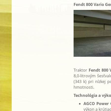
Fendt 800 Vario Ge
Traktor
Fendt 800 
8,0-litrovým šesť
(343 k) pri nízkej
hmotnosti.
Technológia a výk
AGCO Power 
výkon a krútia