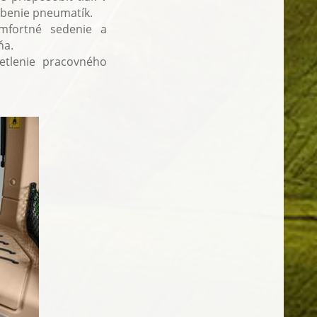
ebenie pneumatík.
omfortné sedenie a
ňa.
etlenie pracovného