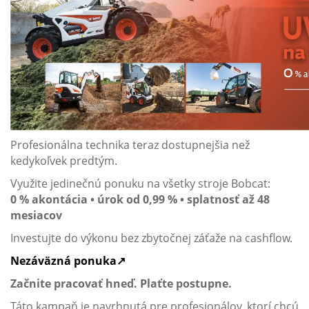
Profesionálna technika teraz dostupnejšia než
kedykoľvek predtým.
Využite jedinečnú ponuku na všetky stroje Bobcat:
0 % akontácia • úrok od 0,99 % • splatnosť až 48
mesiacov
Investujte do výkonu bez zbytočnej záťaže na cashflow.
Nezáväzná ponuka↗
Začnite pracovať hneď. Plaťte postupne.
Táto kampaň je navrhnutá pre profesionálov, ktorí chcú