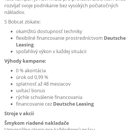
rozvíjať svoje podnikanie bez vysokých počiatočných
nákladov.
S Bobcat získate:
okamžitú dostupnosť techniky
flexibilné financovanie prostredníctvom
Deutsche
Leasing
spoľahlivý výkon v každej situácii
Výhody kampane:
0 % akontácia
úrok od 0,99 %
splatnosť až 48 mesiacov
uvítací bonus
rýchle schválenie financovania
financovanie cez
Deutsche Leasing
Stroje v akcii
Šmykom riadené nakladače
Univerzálne stroje pre každodennú prácu